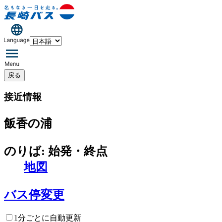
戻る
接近情報
飯香の浦
のりば: 始発・終点
地図
バス停変更
1分ごとに自動更新