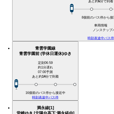
あと約
6
分で
到着
8個前のバス停から接
車両情報
ノンステップ
時刻表
途中バス停
青雲学園線
青雲学園前 (学休日運休)ゆき
定刻
06:59
約1分遅れ
07:00予測
あと約
14
分で
到着
16個前のバス停から接近中
時刻表
途中バス停
満永線[1]
堂崎ゆき [北陽台高下:満永経由]