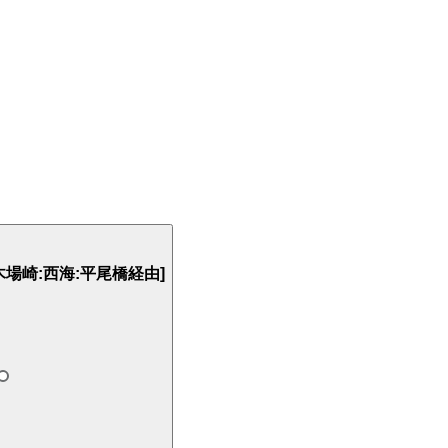
場崎:西海:平尾橋経由]