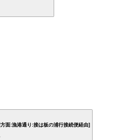
方面:漁港通り:接は板の浦行接続便経由]
し