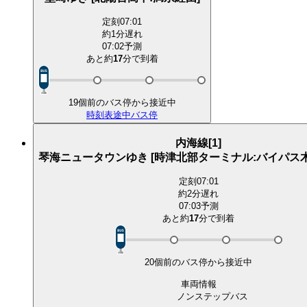
定刻
07:01
約1分遅れ
07:02予測
あと約
17
分で
到着
19個前のバス停から接近中
時刻表
途中バス停
内海線[1]
琴海ニュータウンゆき [時津北部ターミナル:バイパス
定刻
07:01
約2分遅れ
07:03予測
あと約
17
分で
到着
20個前のバス停から接近中
車両情報
ノンステップバス