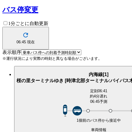
バス停変更
1分ごとに自動更新
06:45
現在
表示順序
※運行状況により実際の時刻と異なる場合がございます。
内海線[1]
桜の里ターミナルゆき [時津北部ターミナル:バイパス木
定刻
06:41
約4分遅れ
06:45予測
1個前のバス停から接近中
車両情報