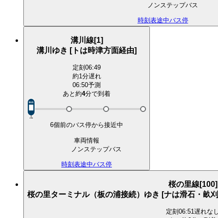
ノンステップバス
時刻表
途中バス停
溝川線[1]
溝川ゆき [トは時津方面経由]
定刻
06:49
約1分遅れ
06:50予測
あと約
4
分で
到着
6個前のバス停から接近中
車両情報
ノンステップバス
時刻表
途中バス停
桜の里線[100]
桜の里ターミナル（板の浦接続）ゆき [ナは滑石・畝刈
定刻
06:51
遅れな