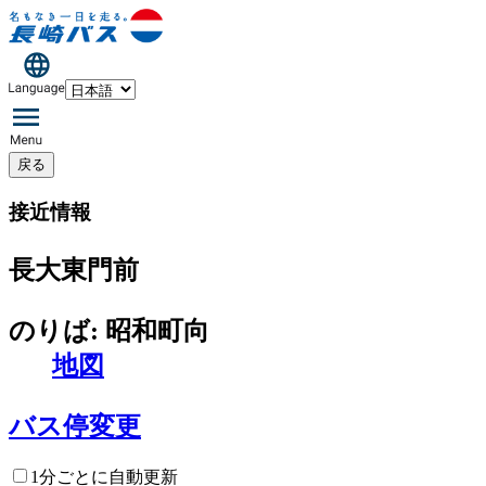
戻る
接近情報
長大東門前
のりば: 昭和町向
地図
バス停変更
1分ごとに自動更新