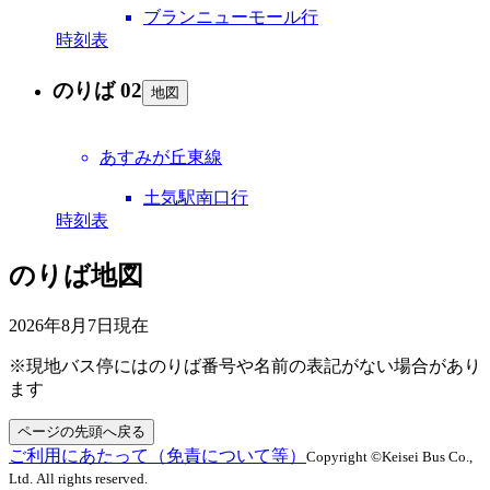
ブランニューモール行
時刻表
のりば 02
地図
あすみが丘東線
土気駅南口行
時刻表
のりば地図
2026年8月7日
現在
※現地バス停にはのりば番号や名前の表記がない場合があり
ます
ページの先頭へ戻る
ご利用にあたって（免責について等）
Copyright ©Keisei Bus Co.,
Ltd. All rights reserved.