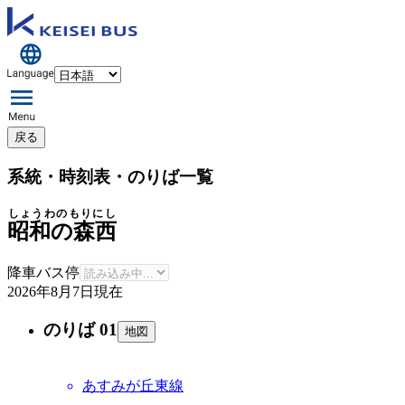
戻る
系統・時刻表・のりば一覧
しょうわのもりにし
昭和の森西
降車バス停
2026年8月7日
現在
のりば 01
地図
あすみが丘東線