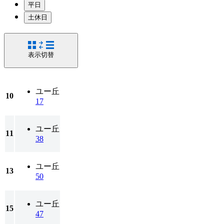
平日
土休日
表示切替
ユー丘
10
17
ユー丘
11
38
ユー丘
13
50
ユー丘
15
47