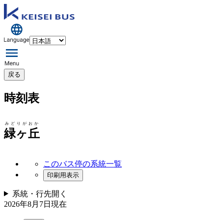
戻る
時刻表
みどりがおか
緑ヶ丘
このバス停の系統一覧
印刷用表示
系統・行先
開く
2026年8月7日
現在