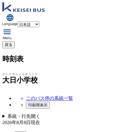
戻る
時刻表
だいにちしょうがっこう
大日小学校
このバス停の系統一覧
印刷用表示
系統・行先
開く
2026年8月8日
現在