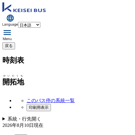
戻る
時刻表
かいたくち
開拓地
このバス停の系統一覧
印刷用表示
系統・行先
開く
2026年8月10日
現在