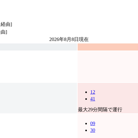
経由]
由]
2026年8月8日
現在
12
41
最大29分間隔で運行
09
30