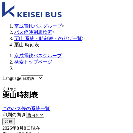
京成電鉄バスグループ
>
バス停時刻表検索
>
栗山 系統・時刻表・のりば一覧
>
栗山 時刻表
京成電鉄バスグループ
検索トップページ
Language
くりやま
栗山
時刻表
このバス停の系統一覧
印刷の向き
印刷
2026年8月8日
現在