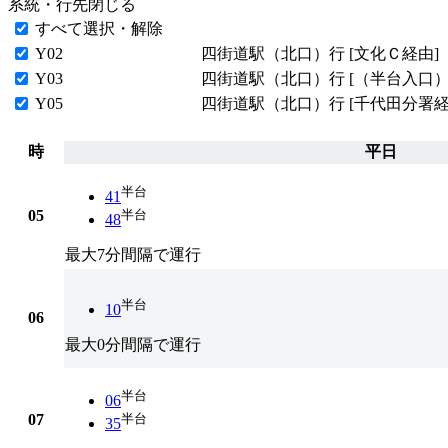
系統・行先
閉じる
すべて選択・解除
Y02
四街道駅（北口）行 [文化Ｃ経由]
Y03
四街道駅（北口）行 [（半台入口）
Y05
四街道駅（北口）行 [千代田分署経
時
平日
半台
41
05
半台
48
最大7分間隔で運行
半台
10
06
最大0分間隔で運行
半台
06
07
半台
35