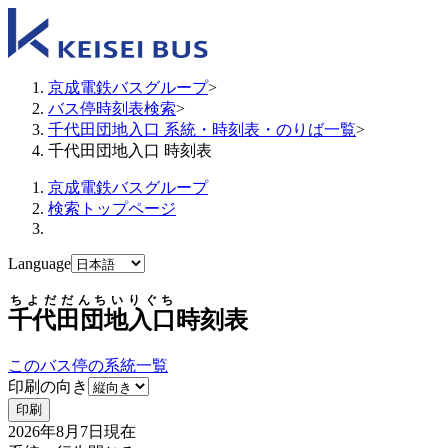
京成電鉄バスグループ
>
バス停時刻表検索
>
千代田団地入口 系統・時刻表・のりば一覧
>
千代田団地入口 時刻表
京成電鉄バスグループ
検索トップページ
Language
ちよだだんちいりぐち
千代田団地入口
時刻表
このバス停の系統一覧
印刷の向き
印刷
2026年8月7日
現在