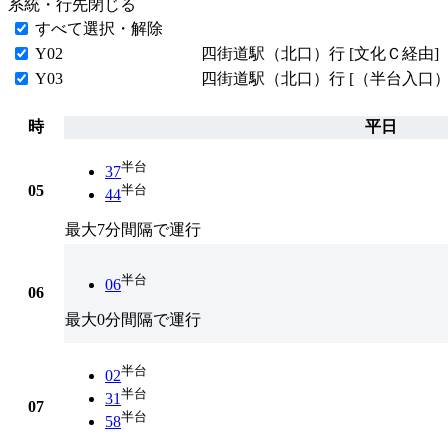
系統・行先
閉じる
すべて選択・解除
Y02
四街道駅（北口）行 [文化Ｃ経由]
Y03
四街道駅（北口）行 [（半台入口）
時
平日
半台
37
05
半台
44
最大7分間隔で運行
半台
06
06
最大0分間隔で運行
半台
02
半台
31
07
半台
58