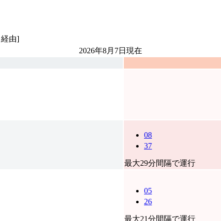
経由]
2026年8月7日
現在
08
37
最大29分間隔で運行
05
26
最大21分間隔で運行