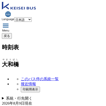
戻る
時刻表
やまとばし
大和橋
このバス停の系統一覧
接近情報
印刷用表示
系統・行先
開く
2026年8月9日
現在