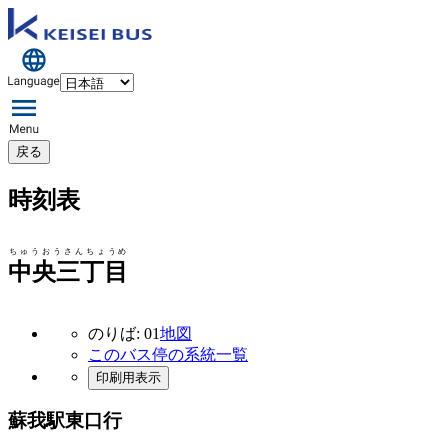
戻る
時刻表
ちゅうおうさんちょうめ
中央三丁目
のりば: 01
地図
このバス停の系統一覧
印刷用表示
蘇我駅東口行