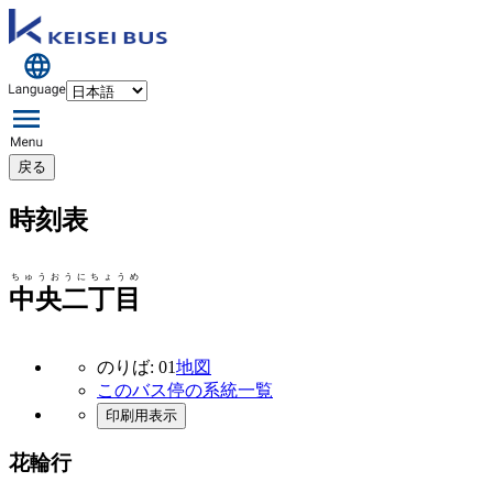
戻る
時刻表
ちゅうおうにちょうめ
中央二丁目
のりば: 01
地図
このバス停の系統一覧
印刷用表示
花輪行