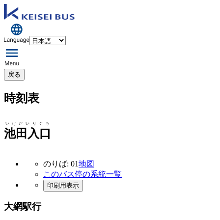
戻る
時刻表
いけだいりぐち
池田入口
のりば: 01
地図
このバス停の系統一覧
印刷用表示
大網駅行