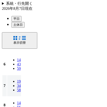
系統・行先
開く
2026年8月7日
現在
平日
土休日
表示切替
14
6
43
59
19
7
34
58
14
8