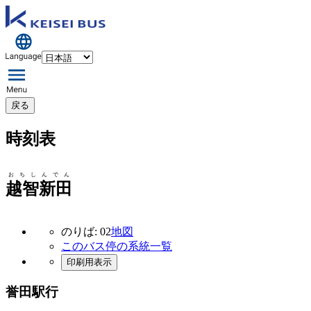
戻る
時刻表
おちしんでん
越智新田
のりば: 02
地図
このバス停の系統一覧
印刷用表示
誉田駅行