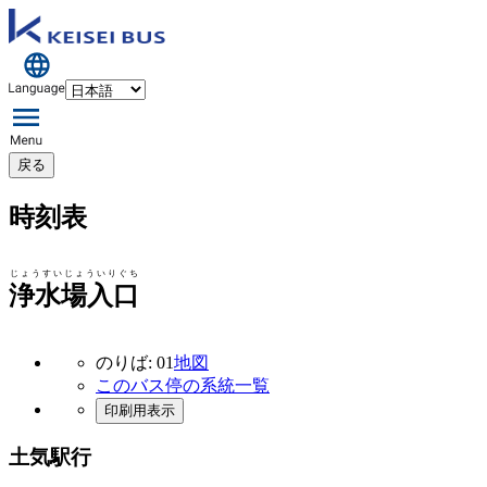
戻る
時刻表
じょうすいじょういりぐち
浄水場入口
のりば: 01
地図
このバス停の系統一覧
印刷用表示
土気駅行