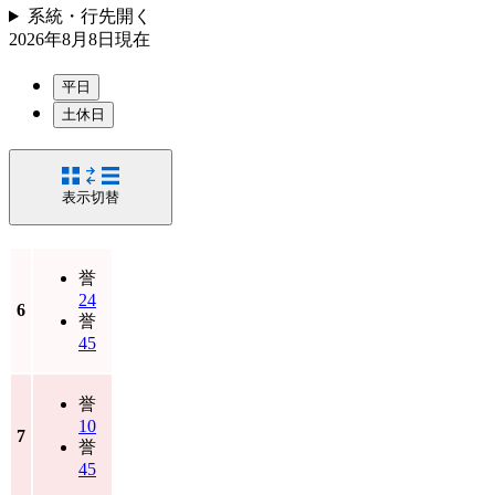
系統・行先
開く
2026年8月8日
現在
平日
土休日
表示切替
誉
24
6
誉
45
誉
10
7
誉
45