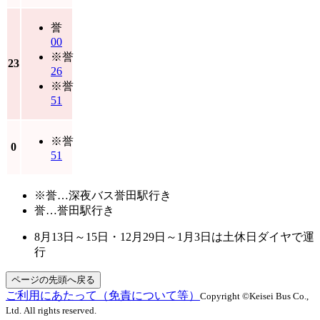
誉
00
※誉
23
26
※誉
51
※誉
0
51
※誉…深夜バス誉田駅行き
誉…誉田駅行き
8月13日～15日・12月29日～1月3日は土休日ダイヤで運
行
ページの先頭へ戻る
ご利用にあたって（免責について等）
Copyright ©Keisei Bus Co.,
Ltd. All rights reserved.