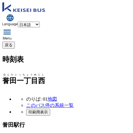
戻る
時刻表
ほんだいっちょうめにし
誉田一丁目西
のりば: 01
地図
このバス停の系統一覧
印刷用表示
誉田駅行