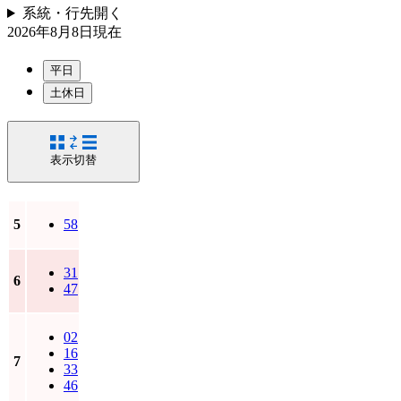
系統・行先
開く
2026年8月8日
現在
平日
土休日
表示切替
5
58
31
6
47
02
16
7
33
46