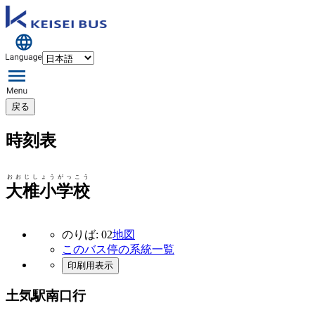
戻る
時刻表
おおじしょうがっこう
大椎小学校
のりば: 02
地図
このバス停の系統一覧
印刷用表示
土気駅南口行