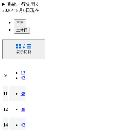
系統・行先
開く
2026年8月6日
現在
平日
土休日
表示切替
13
9
43
11
38
12
38
14
43