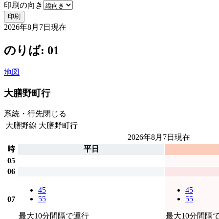
印刷の向き
印刷
2026年8月7日
現在
のりば: 01
地図
大膳野町行
系統・行先
閉じる
大膳野線
大膳野町行
2026年8月7日
現在
時
平日
05
06
45
45
55
55
07
最大10分間隔で運行
最大10分間隔