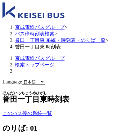
京成電鉄バスグループ
>
バス停時刻表検索
>
誉田一丁目東 系統・時刻表・のりば一覧
>
誉田一丁目東 時刻表
京成電鉄バスグループ
検索トップページ
Language
ほんだいっちょうめひがし
誉田一丁目東
時刻表
このバス停の系統一覧
のりば: 01