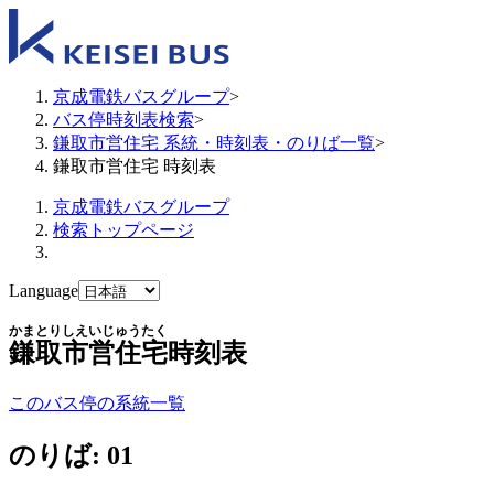
京成電鉄バスグループ
>
バス停時刻表検索
>
鎌取市営住宅 系統・時刻表・のりば一覧
>
鎌取市営住宅 時刻表
京成電鉄バスグループ
検索トップページ
Language
かまとりしえいじゅうたく
鎌取市営住宅
時刻表
このバス停の系統一覧
のりば: 01