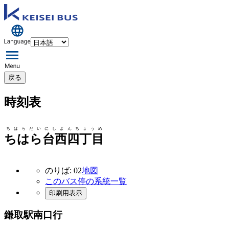
戻る
時刻表
ちはらだいにしよんちょうめ
ちはら台西四丁目
のりば: 02
地図
このバス停の系統一覧
印刷用表示
鎌取駅南口行