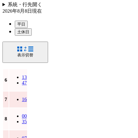
系統・行先
開く
2026年8月8日
現在
平日
土休日
表示切替
13
6
47
7
16
00
8
35