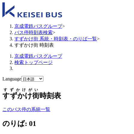
京成電鉄バスグループ
>
バス停時刻表検索
>
すずかけ街 系統・時刻表・のりば一覧
>
すずかけ街 時刻表
京成電鉄バスグループ
検索トップページ
Language
すずかけがい
すずかけ街
時刻表
このバス停の系統一覧
のりば: 01