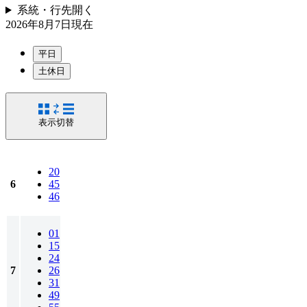
系統・行先
開く
2026年8月7日
現在
平日
土休日
表示切替
20
6
45
46
01
15
24
7
26
31
49