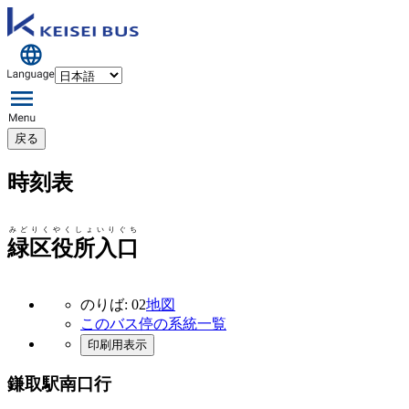
戻る
時刻表
みどりくやくしょいりぐち
緑区役所入口
のりば: 02
地図
このバス停の系統一覧
印刷用表示
鎌取駅南口行