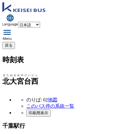
戻る
時刻表
きたおおみやだいにし
北大宮台西
のりば: 02
地図
このバス停の系統一覧
印刷用表示
千葉駅行