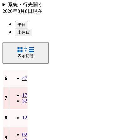
系統・行先
開く
2026年8月8日
現在
平日
土休日
表示切替
6
47
17
7
32
8
12
02
9