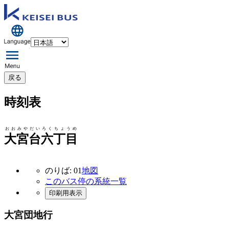
戻る
時刻表
おおみやだいろくちょうめ
大宮台六丁目
のりば: 01
地図
このバス停の系統一覧
印刷用表示
大宮団地行