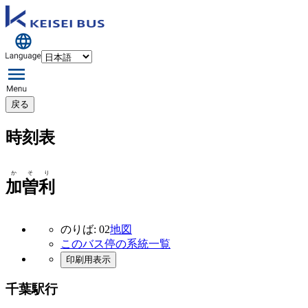
戻る
時刻表
かそり
加曽利
のりば: 02
地図
このバス停の系統一覧
印刷用表示
千葉駅行