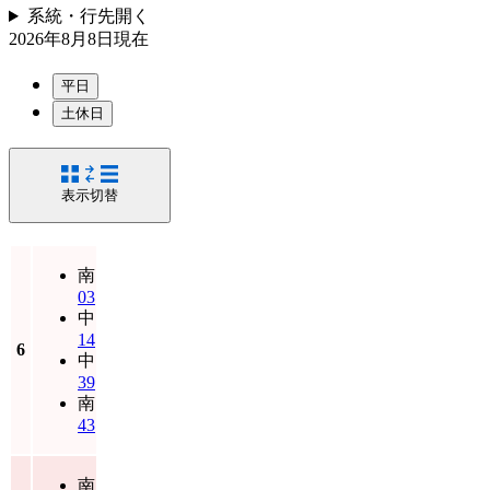
系統・行先
開く
2026年8月8日
現在
平日
土休日
表示切替
南
03
中
14
6
中
39
南
43
南