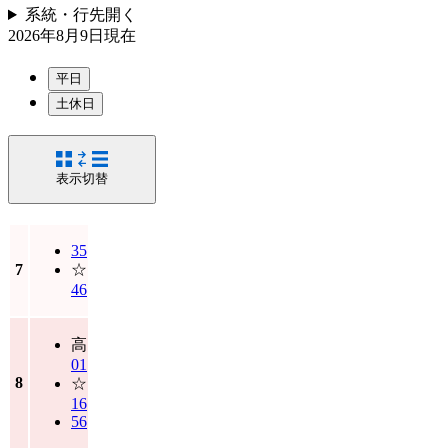
系統・行先
開く
2026年8月9日
現在
平日
土休日
表示切替
35
7
☆
46
高
01
8
☆
16
56