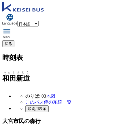
戻る
時刻表
わだしんどう
和田新道
のりば: 03
地図
このバス停の系統一覧
印刷用表示
大宮市民の森行