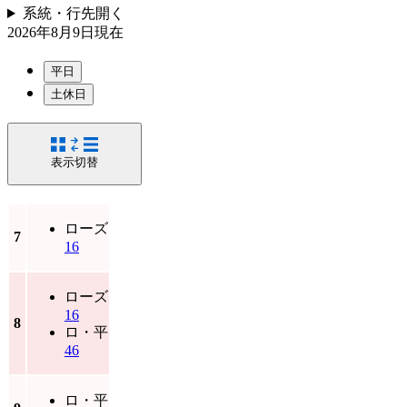
系統・行先
開く
2026年8月9日
現在
平日
土休日
表示切替
ローズ
7
16
ローズ
16
8
ロ・平
46
ロ・平