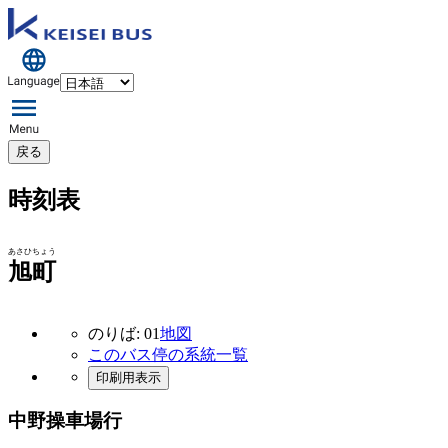
戻る
時刻表
あさひちょう
旭町
のりば: 01
地図
このバス停の系統一覧
印刷用表示
中野操車場行