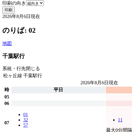
印刷の向き
印刷
2026年8月6日
現在
のりば: 02
地図
千葉駅行
系統・行先
閉じる
松ヶ丘線
千葉駅行
2026年8月6日
現在
時
平日
05
06
01
32
11
07
57
最大0分間