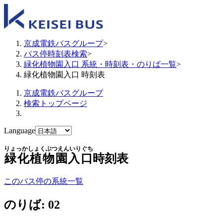
京成電鉄バスグループ
>
バス停時刻表検索
>
緑化植物園入口 系統・時刻表・のりば一覧
>
緑化植物園入口 時刻表
京成電鉄バスグループ
検索トップページ
Language
りょっかしょくぶつえんいりぐち
緑化植物園入口
時刻表
このバス停の系統一覧
のりば: 02