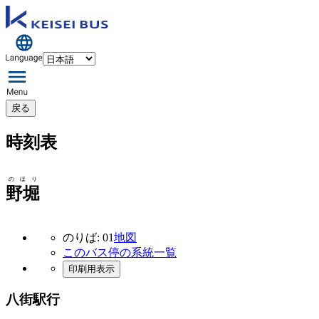
戻る
時刻表
のほり
野堀
のりば: 01
地図
このバス停の系統一覧
印刷用表示
八街駅行