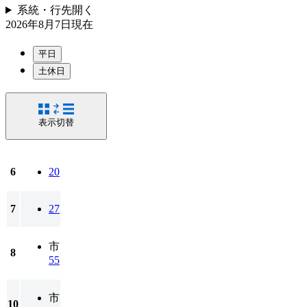
系統・行先
開く
2026年8月7日
現在
平日
土休日
表示切替
6
20
7
27
市
8
55
市
10