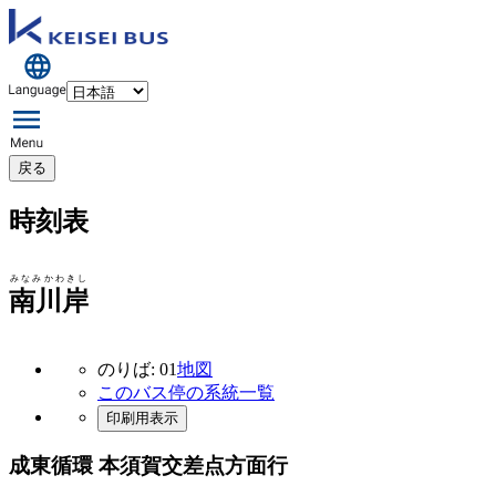
戻る
時刻表
みなみかわきし
南川岸
のりば: 01
地図
このバス停の系統一覧
印刷用表示
成東循環 本須賀交差点方面行