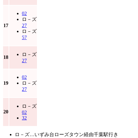
02
ロ－ズ
17
27
ロ－ズ
57
ロ－ズ
18
27
02
19
ロ－ズ
27
ロ－ズ
20
02
32
ロ－ズ…いずみ台ローズタウン経由千葉駅行き