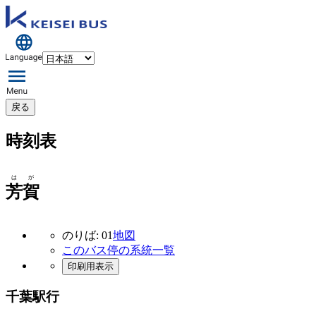
戻る
時刻表
はが
芳賀
のりば: 01
地図
このバス停の系統一覧
印刷用表示
千葉駅行