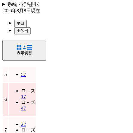
系統・行先
開く
2026年8月8日
現在
平日
土休日
表示切替
5
57
ロ－ズ
17
6
ロ－ズ
47
22
7
ロ－ズ