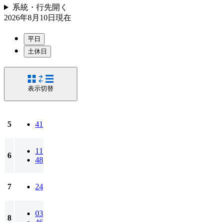
系統・行先
開く
2026年8月10日
現在
平日
土休日
表示切替
5
41
11
6
48
7
24
03
8