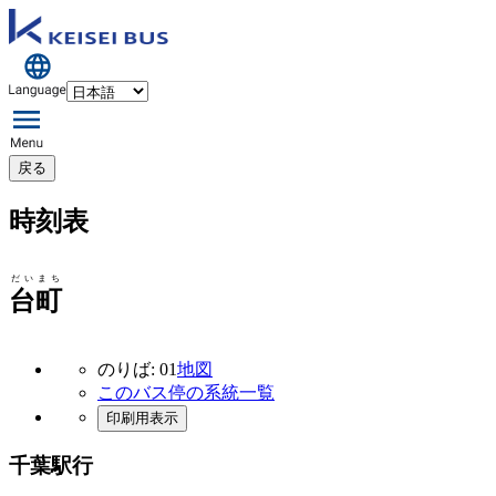
戻る
時刻表
だいまち
台町
のりば: 01
地図
このバス停の系統一覧
印刷用表示
千葉駅行