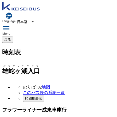
戻る
時刻表
おじゃこいりぐち
雄蛇ヶ湖入口
のりば: 02
地図
このバス停の系統一覧
印刷用表示
フラワーライナー成東車庫行