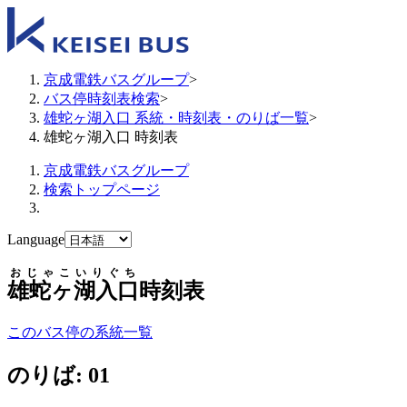
京成電鉄バスグループ
>
バス停時刻表検索
>
雄蛇ヶ湖入口 系統・時刻表・のりば一覧
>
雄蛇ヶ湖入口 時刻表
京成電鉄バスグループ
検索トップページ
Language
おじゃこいりぐち
雄蛇ヶ湖入口
時刻表
このバス停の系統一覧
のりば: 01