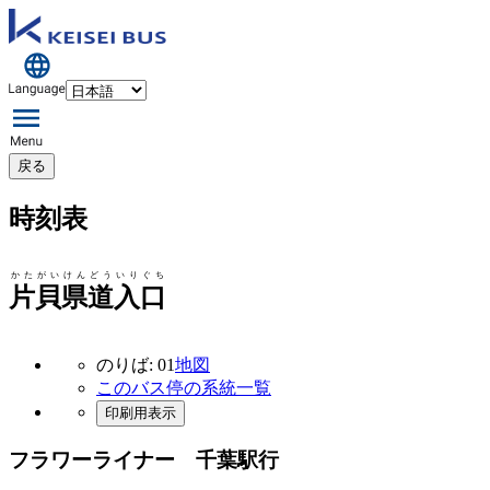
戻る
時刻表
かたがいけんどういりぐち
片貝県道入口
のりば: 01
地図
このバス停の系統一覧
印刷用表示
フラワーライナー 千葉駅行