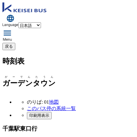
戻る
時刻表
がーでんたうん
ガーデンタウン
のりば: 01
地図
このバス停の系統一覧
印刷用表示
千葉駅東口行