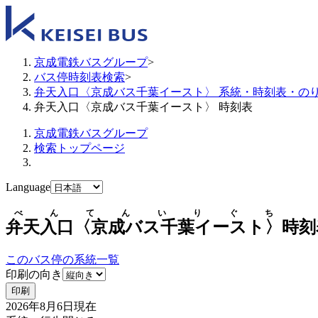
京成電鉄バスグループ
>
バス停時刻表検索
>
弁天入口〈京成バス千葉イースト〉 系統・時刻表・の
弁天入口〈京成バス千葉イースト〉 時刻表
京成電鉄バスグループ
検索トップページ
Language
べんてんいりぐち
弁天入口〈京成バス千葉イースト〉
時刻
このバス停の系統一覧
印刷の向き
印刷
2026年8月6日
現在