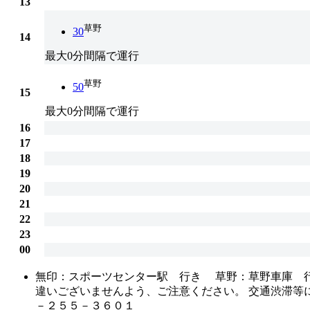
13
草野
30
14
最大0分間隔で運行
草野
50
15
最大0分間隔で運行
16
17
18
19
20
21
22
23
00
無印：スポーツセンター駅 行き 草野：草野車庫 
違いございませんよう、ご注意ください。 交通渋滞等
－２５５－３６０１