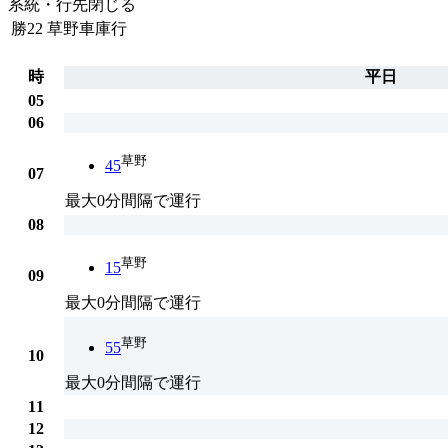
系統・行先
閉じる
勝22
草野車庫行
時
平日
05
06
草野
45
07
最大0分間隔で運行
08
草野
15
09
最大0分間隔で運行
草野
55
10
最大0分間隔で運行
11
12