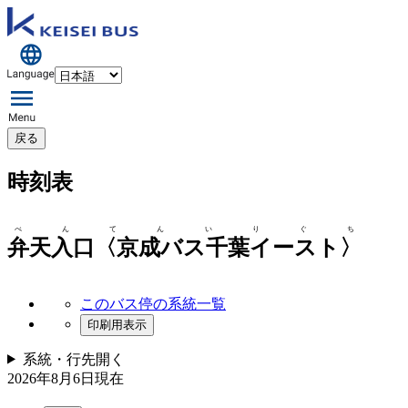
戻る
時刻表
べんてんいりぐち
弁天入口〈京成バス千葉イースト〉
このバス停の系統一覧
印刷用表示
系統・行先
開く
2026年8月6日
現在