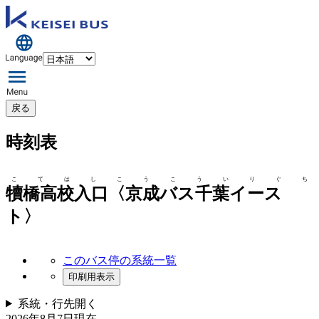
戻る
時刻表
こてはしこうこういりぐち
犢橋高校入口〈京成バス千葉イース
ト〉
このバス停の系統一覧
印刷用表示
系統・行先
開く
2026年8月7日
現在