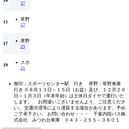
14
37
草野
15
57
草野
17
25
スポ
19
21
無印：スポーツセンター駅 行き 草野：草野車庫
行き ※８月１３日～１５日（お盆）及び、１２月２９
日～１月３日（年末年始）は土休日ダイヤで運行いた
します。 お間違いございませんよう、ご注意くださ
い。 交通渋滞等により遅延する場合があります。予め
ご了承下さい。 お問い合わせ・・・ 千葉内陸バス株
式会社 みつわ台車庫 ０４３－２５５－３６０１