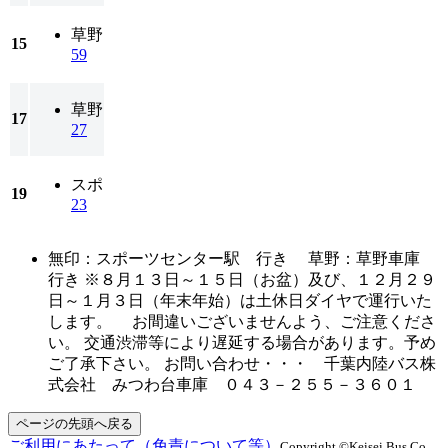
草野
15
59
草野
17
27
スポ
19
23
無印：スポーツセンター駅 行き 草野：草野車庫
行き ※８月１３日～１５日（お盆）及び、１２月２９
日～１月３日（年末年始）は土休日ダイヤで運行いた
します。 お間違いございませんよう、ご注意くださ
い。 交通渋滞等により遅延する場合があります。予め
ご了承下さい。 お問い合わせ・・・ 千葉内陸バス株
式会社 みつわ台車庫 ０４３－２５５－３６０１
ページの先頭へ戻る
ご利用にあたって（免責について等）
Copyright ©Keisei Bus Co.,