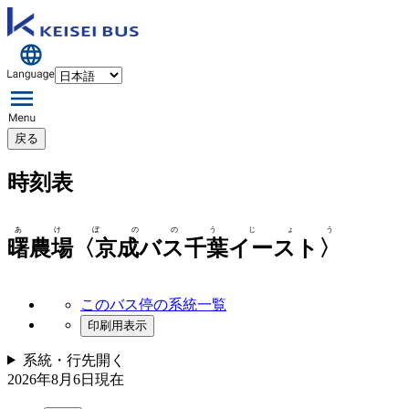
戻る
時刻表
あけぼののうじょう
曙農場〈京成バス千葉イースト〉
このバス停の系統一覧
印刷用表示
系統・行先
開く
2026年8月6日
現在