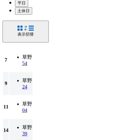
平日
土休日
表示切替
草野
7
54
草野
9
24
草野
11
04
草野
14
39