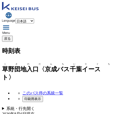
戻る
時刻表
くさのだんちいりぐち
草野団地入口〈京成バス千葉イース
ト〉
このバス停の系統一覧
印刷用表示
系統・行先
開く
2026年8月6日
現在