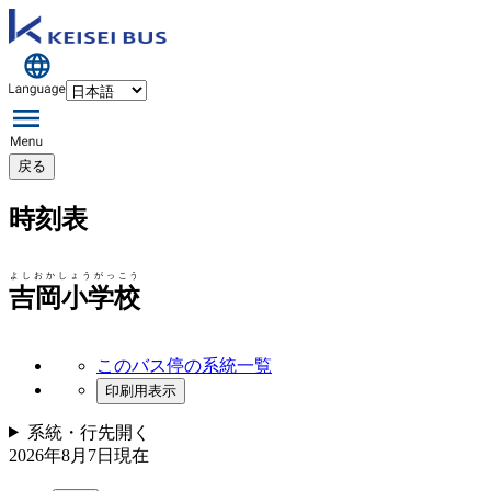
戻る
時刻表
よしおかしょうがっこう
吉岡小学校
このバス停の系統一覧
印刷用表示
系統・行先
開く
2026年8月7日
現在