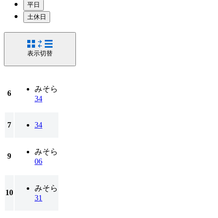
平日
土休日
表示切替
みそら
6
34
7
34
みそら
9
06
みそら
10
31