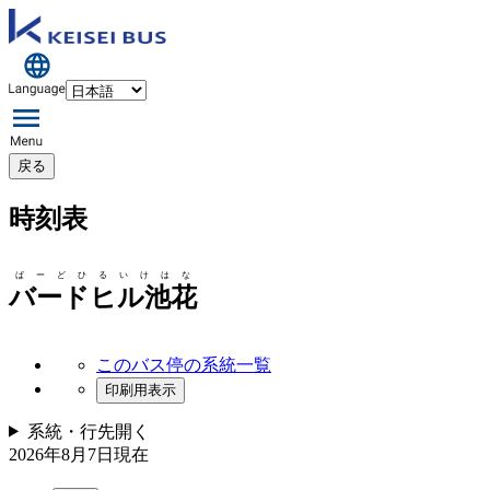
戻る
時刻表
ばーどひるいけはな
バードヒル池花
このバス停の系統一覧
印刷用表示
系統・行先
開く
2026年8月7日
現在