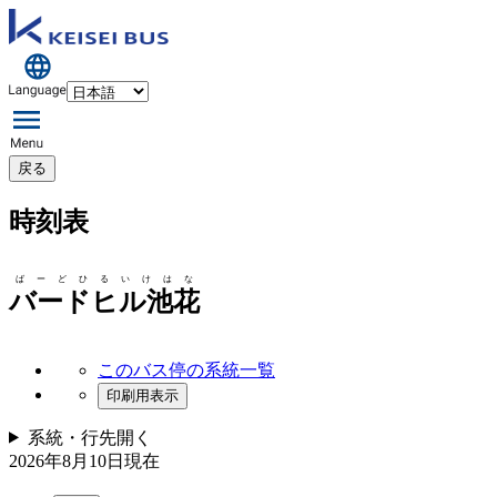
戻る
時刻表
ばーどひるいけはな
バードヒル池花
このバス停の系統一覧
印刷用表示
系統・行先
開く
2026年8月10日
現在