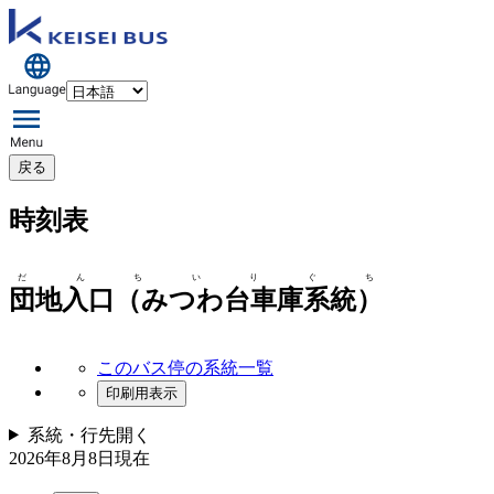
戻る
時刻表
だんちいりぐち
団地入口（みつわ台車庫系統）
このバス停の系統一覧
印刷用表示
系統・行先
開く
2026年8月8日
現在