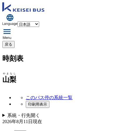
戻る
時刻表
やまなし
山梨
このバス停の系統一覧
印刷用表示
系統・行先
開く
2026年8月11日
現在