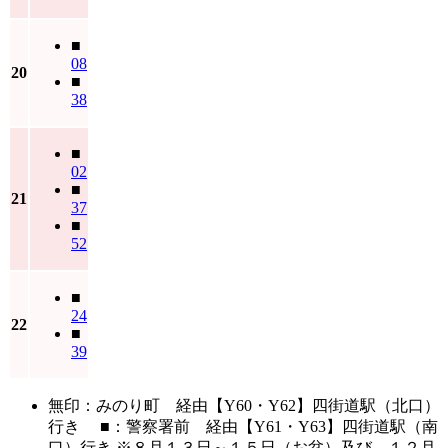
■
08
20
■
38
■
02
■
21
37
■
52
■
24
22
■
39
無印：みのり町 経由【Y60・Y62】四街道駅（北口）
行き ■：警察署前 経由【Y61・Y63】四街道駅（南
口）行き ※８月１３日～１５日（お盆）及び、１２月