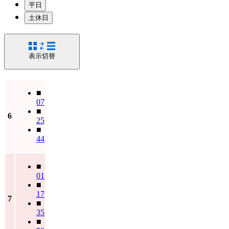
平日
土休日
表示切替
■
07
■
6
25
■
44
■
01
■
17
7
■
35
■