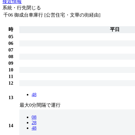
接近情報
系統・行先
閉じる
千06
御成台車庫行 [公営住宅・文華の街経由]
時
平日
05
06
07
08
09
10
11
12
48
13
最大0分間隔で運行
08
28
14
48