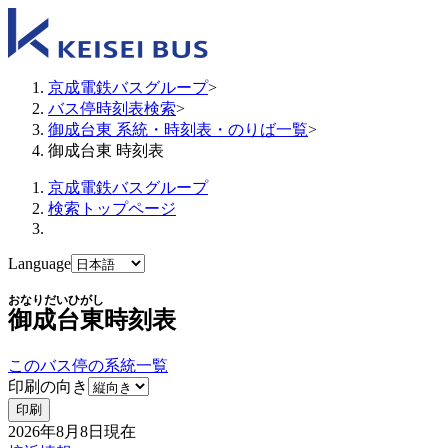
京成電鉄バスグループ
>
バス停時刻表検索
>
御成台東 系統・時刻表・のりば一覧
>
御成台東 時刻表
京成電鉄バスグループ
検索トップページ
Language
おなりだいひがし
御成台東
時刻表
このバス停の系統一覧
印刷の向き
印刷
2026年8月8日
現在