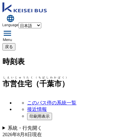
戻る
時刻表
しえいじゅうたく（ちばしわかばく）
市営住宅（千葉市）
このバス停の系統一覧
接近情報
印刷用表示
系統・行先
開く
2026年8月8日
現在