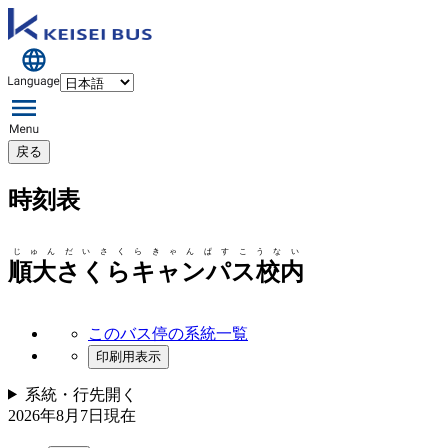
戻る
時刻表
じゅんだいさくらきゃんぱすこうない
順大さくらキャンパス校内
このバス停の系統一覧
印刷用表示
系統・行先
開く
2026年8月7日
現在